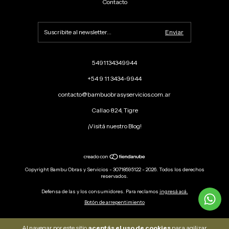
Contacto
5491134349944
+54 9 11 3434-9944
contacto@bambuobrasyservicios.com.ar
Callao 824, Tigre
¡Visitá nuestro Blog!
Copyright Bambu Obras y Servicios - 30718595122 - 2026. Todos los derechos
reservados.
Defensa de las y los consumidores. Para reclamos
ingresá acá.
Botón de arrepentimiento
Al navegar por este sitio
aceptás el uso de cookies
para agilizar